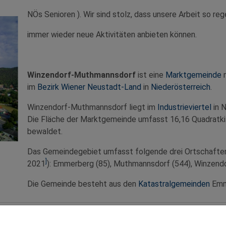
NÖs Senioren ). Wir sind stolz, dass unsere Arbeit so re
immer wieder neue Aktivitäten anbieten können.
Winzendorf-Muthmannsdorf
ist eine
Marktgemeinde
m
im
Bezirk Wiener Neustadt-Land
in
Niederösterreich
.
Winzendorf-Muthmannsdorf liegt im
Industrieviertel
in 
Die Fläche der Marktgemeinde umfasst 16,16 Quadratkil
bewaldet.
Das Gemeindegebiet umfasst folgende drei Ortschaften
]
2021
): Emmerberg (85), Muthmannsdorf (544), Winzendo
Die Gemeinde besteht aus den
Katastralgemeinden
Emm