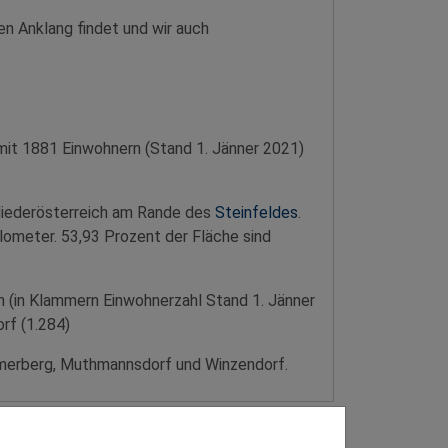
gen Anklang findet und wir auch
it 1881 Einwohnern (Stand 1. Jänner 2021)
Niederösterreich am Rande des
Steinfeldes
.
ometer. 53,93 Prozent der Fläche sind
 (in Klammern Einwohnerzahl Stand 1. Jänner
rf (1.284)
erberg, Muthmannsdorf und Winzendorf.