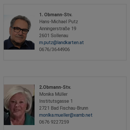
1. Obmann-Stv.
Hans-Michael Putz
Anningerstraße 19
2601 Sollenau
m.putz@landkarten.at
0676/3644906
2.Obmann-Stv.
Monika Müller
Institutsgasse 1
2721 Bad Fischau-Brunn
monlka.mueller@xamb.net
0676 9227259